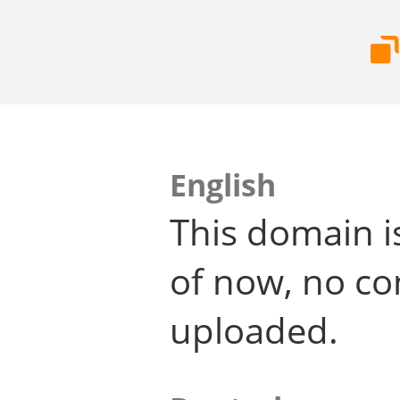
English
This domain i
of now, no co
uploaded.