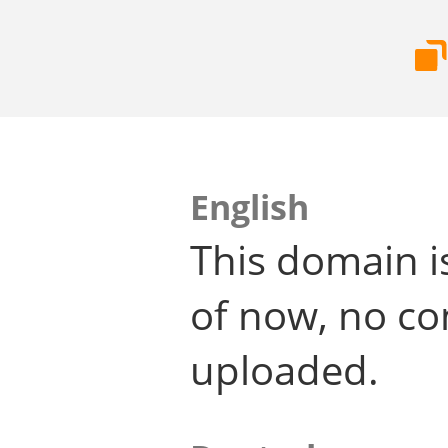
English
This domain i
of now, no co
uploaded.