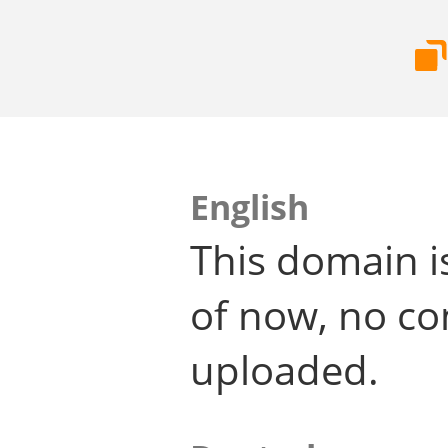
English
This domain i
of now, no co
uploaded.