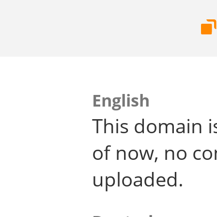
English
This domain i
of now, no co
uploaded.