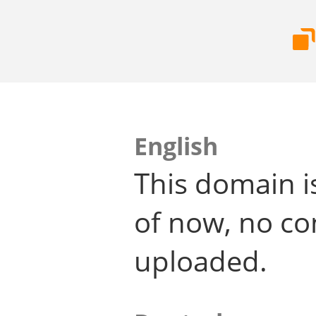
English
This domain i
of now, no co
uploaded.