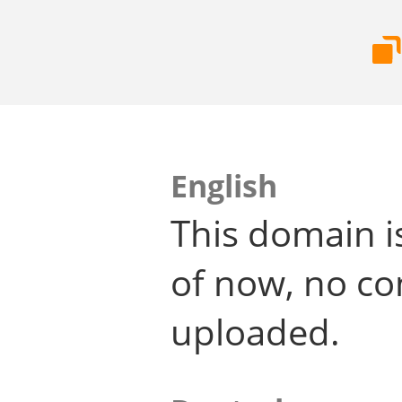
English
This domain i
of now, no co
uploaded.