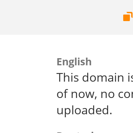
English
This domain i
of now, no co
uploaded.