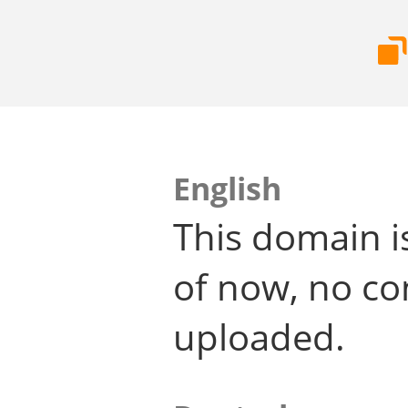
English
This domain i
of now, no co
uploaded.