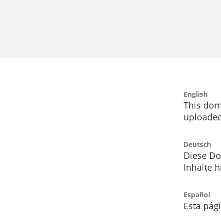
English
This dom
uploaded
Deutsch
Diese Do
Inhalte h
Español
Esta pág