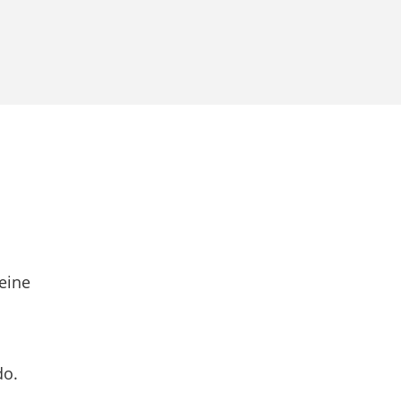
eine
do.