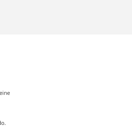
eine
do.