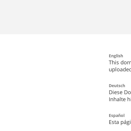
English
This dom
uploaded
Deutsch
Diese Do
Inhalte h
Español
Esta pág