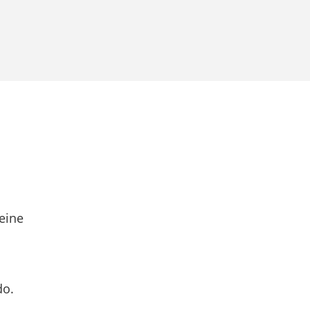
eine
do.