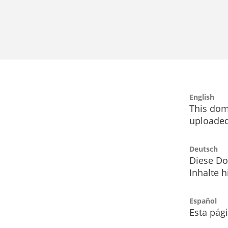
English
This dom
uploaded
Deutsch
Diese Do
Inhalte h
Español
Esta pág