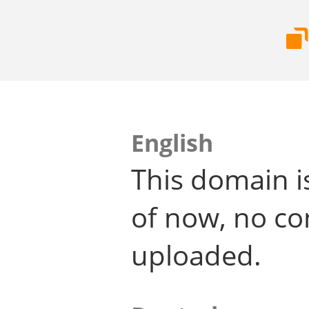
English
This domain i
of now, no co
uploaded.