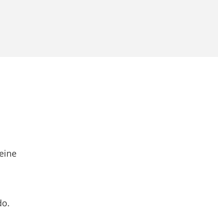
eine
do.