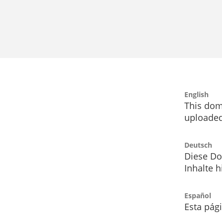
English
This dom
uploaded
Deutsch
Diese Do
Inhalte h
Español
Esta pág