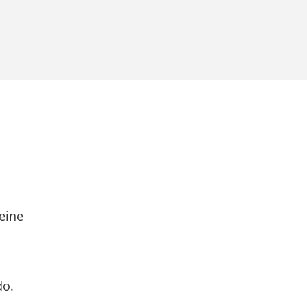
eine
do.