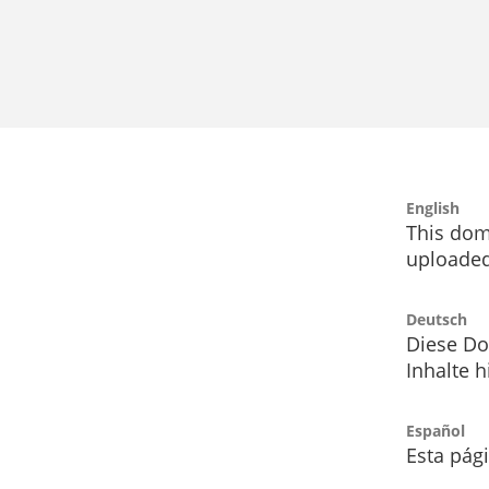
English
This dom
uploaded
Deutsch
Diese Do
Inhalte h
Español
Esta pág