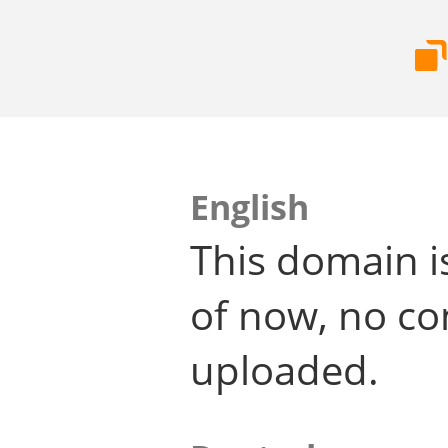
English
This domain i
of now, no co
uploaded.