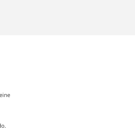
eine
do.