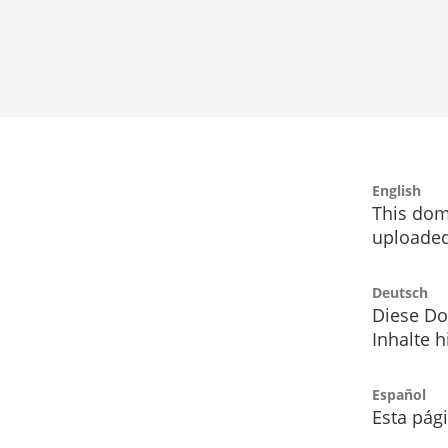
English
This dom
uploaded
Deutsch
Diese Do
Inhalte h
Español
Esta pág