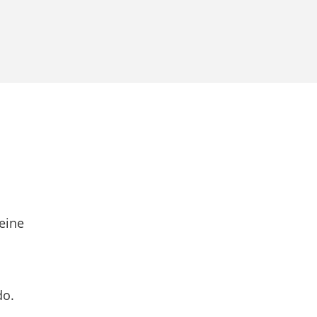
eine
do.