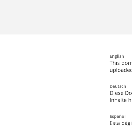
English
This dom
uploaded
Deutsch
Diese Do
Inhalte h
Español
Esta pág