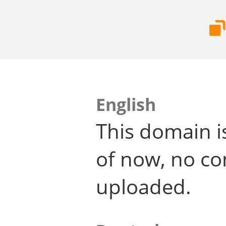
English
This domain i
of now, no co
uploaded.