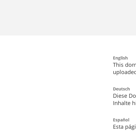
English
This dom
uploaded
Deutsch
Diese Do
Inhalte h
Español
Esta pág