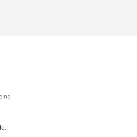
eine
do.