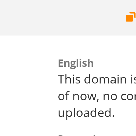
English
This domain i
of now, no co
uploaded.