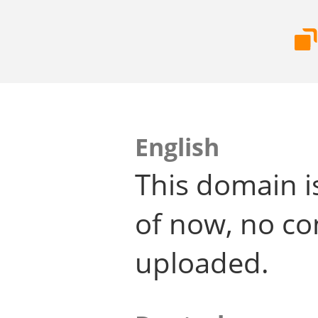
English
This domain i
of now, no co
uploaded.