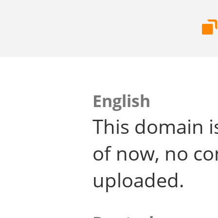
English
This domain i
of now, no co
uploaded.