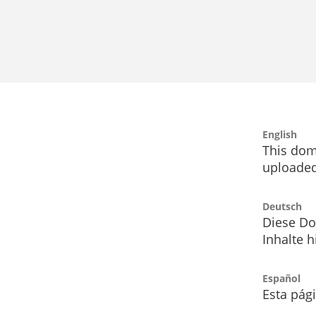
English
This dom
uploaded
Deutsch
Diese Do
Inhalte h
Español
Esta pág