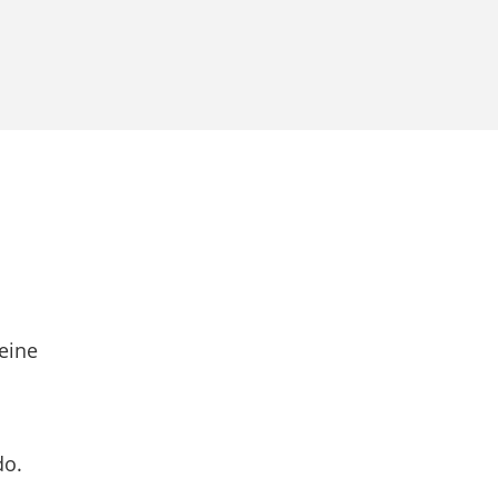
eine
do.