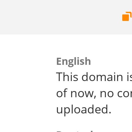
English
This domain i
of now, no co
uploaded.