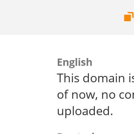
English
This domain i
of now, no co
uploaded.