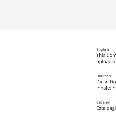
English
This dom
uploaded
Deutsch
Diese Do
Inhalte h
Español
Esta pág