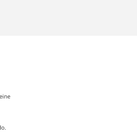
eine
do.